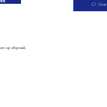
rek
Chat
ken op afspraak.