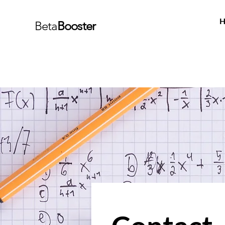
H
Beta
Booster