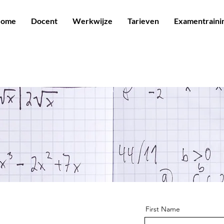
ome
Docent
Werkwijze
Tarieven
Examentraini
First Name