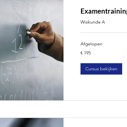
Examentrainin
Wiskunde A
Afgelopen
195
€ 195
euro
Cursus bekijken