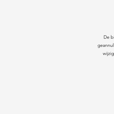
De bi
geannul
wijzi