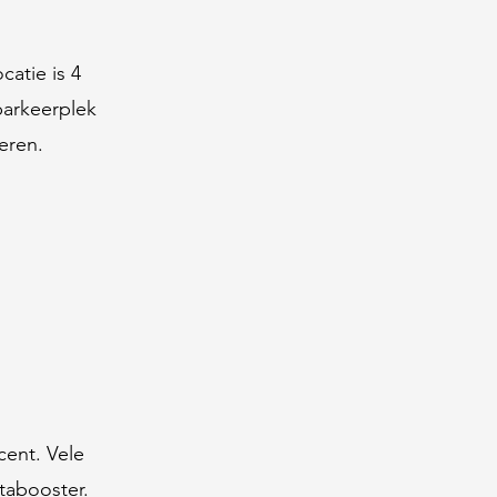
catie is 4
parkeerplek
eren.
cent. Vele
tabooster.