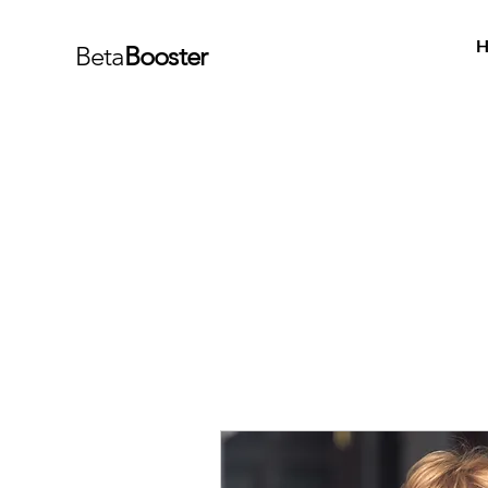
H
Beta
Booster