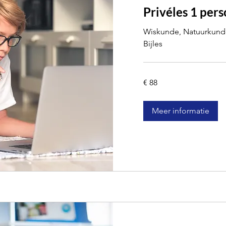
Privéles 1 per
Wiskunde, Natuurkunde
Bijles
88
€ 88
euro
Meer informatie