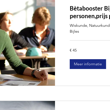
Bètabooster Bij
personen,prijs 
Wiskunde, Natuurkunde
Bijles
45
€ 45
euro
Meer informatie