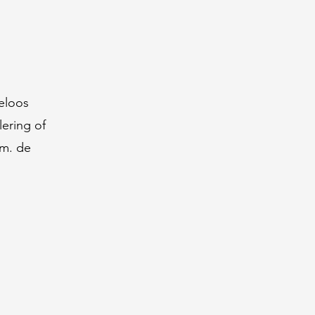
teloos
ering of
.m. de