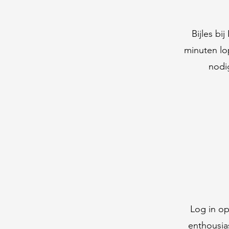
Bijles bi
minuten lo
nodi
Log in op
enthousia