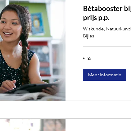
Bètabooster bi
prijs p.p.
Wiskunde, Natuurkunde
Bijles
55
€ 55
euro
Meer informatie