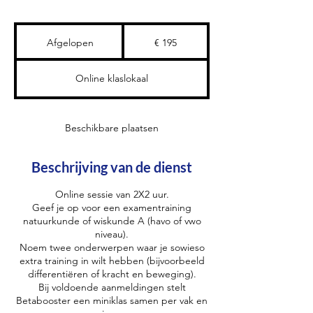
195
euro
Afgelopen
A
€ 195
f
g
Online klaslokaal
e
l
o
p
Beschikbare plaatsen
e
n
Beschrijving van de dienst
Online sessie van 2X2 uur.
Geef je op voor een examentraining
natuurkunde of wiskunde A (havo of vwo
niveau).
Noem twee onderwerpen waar je sowieso
extra training in wilt hebben (bijvoorbeeld
differentiëren of kracht en beweging).
Bij voldoende aanmeldingen stelt
Betabooster een miniklas samen per vak en