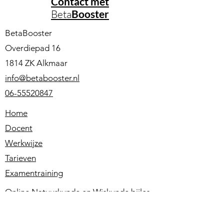
Contact met
Beta
Booster
BetaBooster
Overdiepad 16
1814 ZK Alkmaar
info@betabooster.nl
06-55520847
Home
Docent
Werkwijze
Tarieven
Examentraining
Online Natuurkunde en Wiskunde bijles
op scholen en particulier. Online en in
Alkmaar, Bergen N-H, Oudorp,