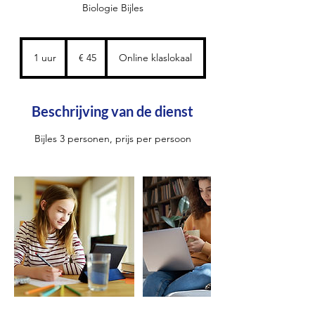
Biologie Bijles
45
euro
1 uur
1
€ 45
Online klaslokaal
u
u
Beschrijving van de dienst
Bijles 3 personen, prijs per persoon