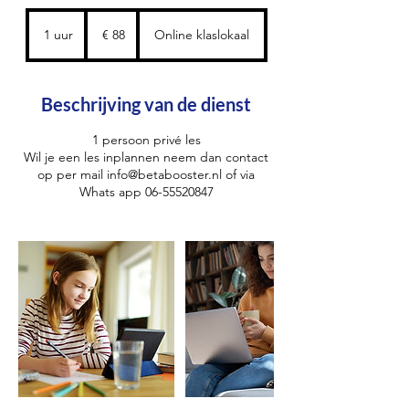
88
euro
1 uur
1
€ 88
Online klaslokaal
u
u
Beschrijving van de dienst
1 persoon privé les
Wil je een les inplannen neem dan contact
op per mail info@betabooster.nl of via
Whats app 06-55520847